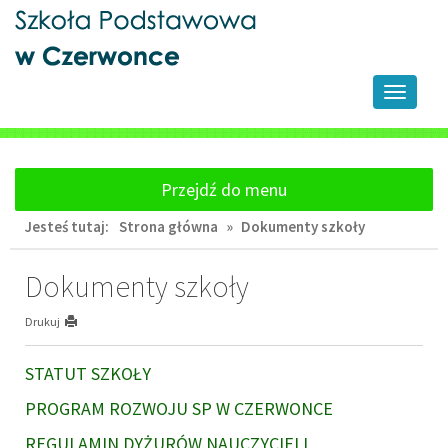
Przejdź
Przejdź
do
do
głównej
wyszukiwarki
treści
Przełącz
nawigacj
Przejdź do menu
Jesteś tutaj:
Strona główna
»
Dokumenty szkoły
Dokumenty szkoły
Drukuj
STATUT SZKOŁY
PROGRAM ROZWOJU SP W CZERWONCE
REGULAMIN DYŻURÓW NAUCZYCIELI