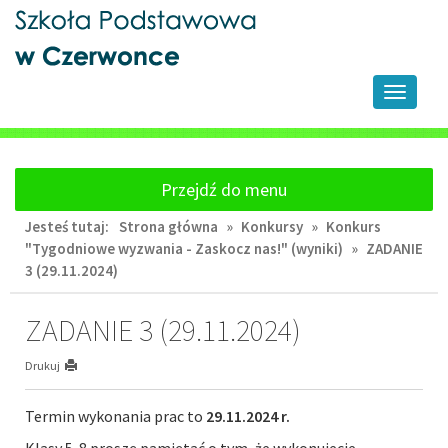
Przejdź
Przejdź
do
do
głównej
wyszukiwarki
treści
Przełącz
nawigacj
Przejdź do menu
Jesteś tutaj:
Strona główna
»
Konkursy
»
Konkurs
"Tygodniowe wyzwania - Zaskocz nas!" (wyniki)
»
ZADANIE
3 (29.11.2024)
ZADANIE 3 (29.11.2024)
Drukuj
Termin wykonania prac to
29.11.2024 r.