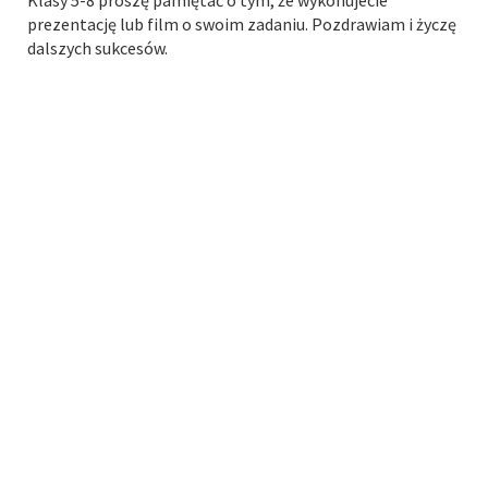
Klasy 5-8 proszę pamiętać o tym, że wykonujecie
prezentację lub film o swoim zadaniu. Pozdrawiam i życzę
dalszych sukcesów.