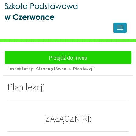
Przejdź
Przejdź
do
do
głównej
wyszukiwarki
treści
Przełącz
nawigacj
Przejdź do menu
Jesteś tutaj:
Strona główna
»
Plan lekcji
Plan lekcji
ZAŁĄCZNIKI: