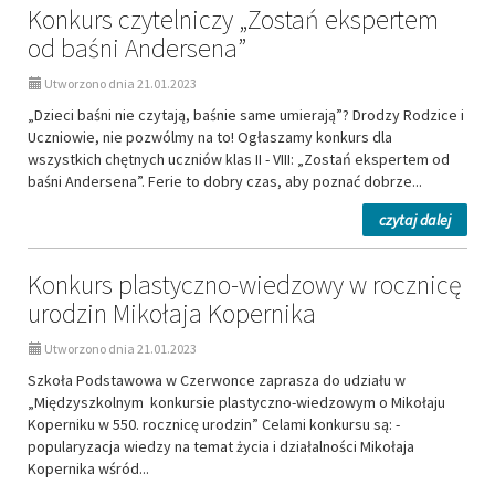
Konkurs czytelniczy „Zostań ekspertem
od baśni Andersena”
Utworzono dnia 21.01.2023
„Dzieci baśni nie czytają, baśnie same umierają”? Drodzy Rodzice i
Uczniowie, nie pozwólmy na to! Ogłaszamy konkurs dla
wszystkich chętnych uczniów klas II - VIII: „Zostań ekspertem od
baśni Andersena”. Ferie to dobry czas, aby poznać dobrze...
na
czytaj dalej
temat:
Konkur
Konkurs plastyczno-wiedzowy w rocznicę
czyteln
urodzin Mikołaja Kopernika
„Zosta
ekspe
Utworzono dnia 21.01.2023
od
baśni
Szkoła Podstawowa w Czerwonce zaprasza do udziału w
Anders
„Międzyszkolnym konkursie plastyczno-wiedzowym o Mikołaju
Koperniku w 550. rocznicę urodzin” Celami konkursu są: -
popularyzacja wiedzy na temat życia i działalności Mikołaja
Kopernika wśród...