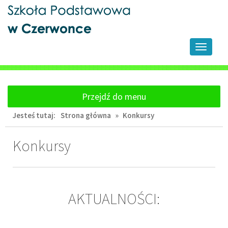
Przejdź
Przejdź
do
do
głównej
wyszukiwarki
treści
Przełącz
nawigacj
Przejdź do menu
Jesteś tutaj:
Strona główna
»
Konkursy
Konkursy
AKTUALNOŚCI: