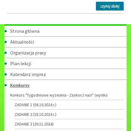
na
czytaj dalej
temat:
Konkur
plasty
Menu
wiedz
Strona główna
w
boczne
roczni
Aktualności
urodzi
Organizacja pracy
Mikoła
Kopern
Plan lekcji
Kalendarz imprez
Konkursy
Konkurs "Tygodniowe wyzwania - Zaskocz nas!" (wyniki)
ZADANIE 1 (04.10.2024 r.)
ZADANIE 2 (18.10.2024 r.)
ZADANIE 3 (29.11.2024)