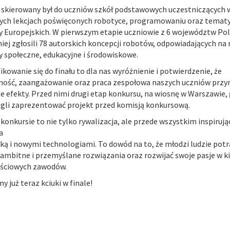
skierowany był do uczniów szkół podstawowych uczestniczących 
nych lekcjach poświęconych robotyce, programowaniu oraz temat
 Europejskich. W pierwszym etapie uczniowie z 6 województw Pol
ej zgłosili 78 autorskich koncepcji robotów, odpowiadających na 
 społeczne, edukacyjne i środowiskowe.
ikowanie się do finału to dla nas wyróżnienie i potwierdzenie, że
ność, zaangażowanie oraz praca zespołowa naszych uczniów przy
 efekty. Przed nimi drugi etap konkursu, na wiosnę w Warszawie, 
gli zaprezentować projekt przed komisją konkursową.
 konkursie to nie tylko rywalizacja, ale przede wszystkim inspirują
a
ką i nowymi technologiami. To dowód na to, że młodzi ludzie potr
ambitne i przemyślane rozwiązania oraz rozwijać swoje pasje w k
ościowych zawodów.
 już teraz kciuki w finale!