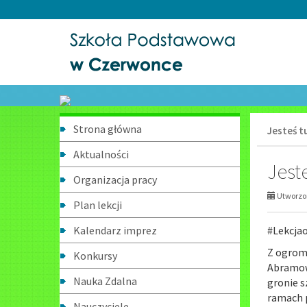
Przejdź
Przejdź
do
do
głównej
wyszukiwarki
treści
Menu
Strona główna
Jesteś tu
boczne
Aktualności
Jest
Organizacja pracy
Utworzon
Plan lekcji
Kalendarz imprez
#Lekcja
Z ogromn
Konkursy
Abramowi
Nauka Zdalna
gronie s
ramach p
Nauczyciele