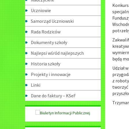
Konkurs 
Uczniowie
specjal
Funduszy
Samorząd Uczniowski
Wschodni
potrzeby
Rada Rodziców
Zakwalif
Dokumenty szkoły
kreatyw
wymierne
Najlepsi wśród najlepszych
będą mo
Historia szkoły
Udział w
Projekty i innowacje
przygod
z roboty
Linki
tworzyć 
przyszł
Dane do faktury – KSeF
Trzymamy