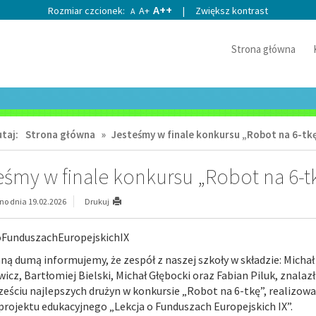
A++
Rozmiar czcionek:
A+
|
Zwiększ kontrast
A
Strona główna
taj:
Strona główna
»
Jesteśmy w finale konkursu „Robot na 6-tkę
eśmy w finale konkursu „Robot na 6-t
o dnia 19.02.2026
Drukuj
oFunduszachEuropejskichIX
ą dumą informujemy, że zespół z naszej szkoły w składzie: Michał
cz, Bartłomiej Bielski, Michał Głębocki oraz Fabian Piluk, znalazł
ześciu najlepszych drużyn w konkursie „Robot na 6-tkę”, realizo
rojektu edukacyjnego „Lekcja o Funduszach Europejskich IX”.