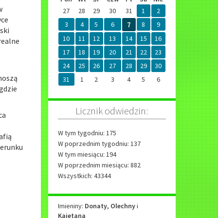
w
27
28
29
30
31
1
2
yce
3
4
5
6
7
8
9
ski
10
11
12
13
14
15
16
realne
17
18
19
20
21
22
23
24
25
26
27
28
29
30
noszą
31
1
2
3
4
5
6
gdzie
Licznik odwiedzin:
ca
W tym tygodniu: 175
afią
W poprzednim tygodniu: 137
ierunku
W tym miesiącu: 194
W poprzednim miesiącu: 882
Wszystkich: 43344
Imieniny
Imieniny:
Donaty
,
Olechny
i
Kajetana