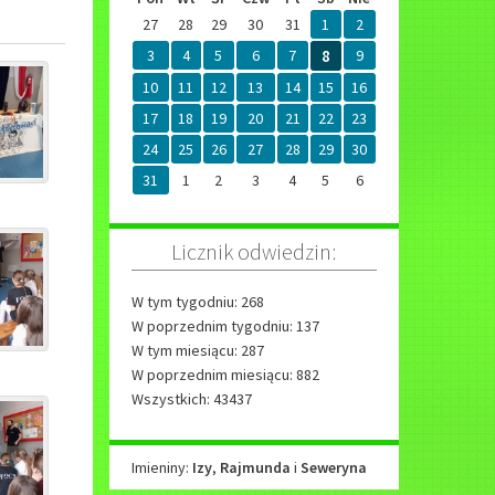
27
28
29
30
31
1
2
3
4
5
6
7
8
9
10
11
12
13
14
15
16
17
18
19
20
21
22
23
24
25
26
27
28
29
30
31
1
2
3
4
5
6
Licznik odwiedzin:
W tym tygodniu: 268
W poprzednim tygodniu: 137
W tym miesiącu: 287
W poprzednim miesiącu: 882
Wszystkich: 43437
Imieniny
Imieniny:
Izy
,
Rajmunda
i
Seweryna