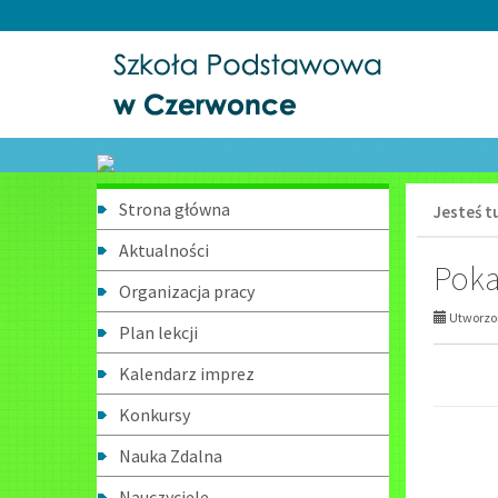
Przejdź
Przejdź
do
do
głównej
wyszukiwarki
treści
Menu
Strona główna
Jesteś tu
boczne
Aktualności
Poka
Organizacja pracy
Utworzon
Plan lekcji
Kalendarz imprez
Konkursy
Nauka Zdalna
Nauczyciele