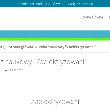
A++
Rozmiar czcionek:
A+
|
Zwiększ kontrast
A
Strona główna
taj:
Strona główna
»
Pokaz naukowy "Zaelektryzowani"
z naukowy "Zaelektryzowani"
o dnia 19.02.2026
Zaelektryzowani