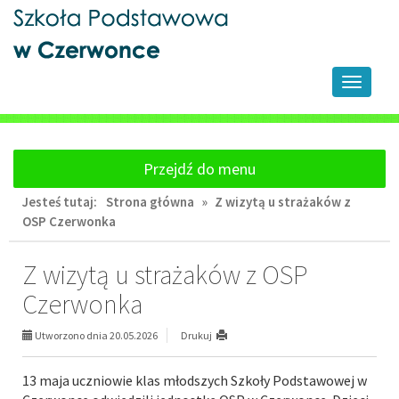
Przejdź
Przejdź
do
do
głównej
wyszukiwarki
treści
Przełącz
nawigacj
Przejdź do menu
Jesteś tutaj:
Strona główna
»
Z wizytą u strażaków z
OSP Czerwonka
Z wizytą u strażaków z OSP
Czerwonka
Utworzono dnia 20.05.2026
Drukuj
13 maja uczniowie klas młodszych Szkoły Podstawowej w