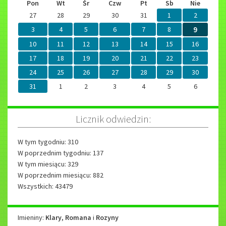
wcześniej
wcześniej
później
później
Pon
Wt
Śr
Czw
Pt
Sb
Nie
27
28
29
30
31
1
2
3
4
5
6
7
8
9
10
11
12
13
14
15
16
17
18
19
20
21
22
23
24
25
26
27
28
29
30
31
1
2
3
4
5
6
Licznik odwiedzin:
W tym tygodniu: 310
W poprzednim tygodniu: 137
W tym miesiącu: 329
W poprzednim miesiącu: 882
Wszystkich: 43479
Imieniny
Imieniny:
Klary
,
Romana
i
Rozyny